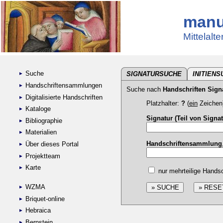
manu
Mittelalt
Suche
SIGNATURSUCHE
INITIEN
Handschriftensammlungen
Suche nach
Handschriften Sign
Digitalisierte Handschriften
Platzhalter:
?
(
ein
Zeichen
Kataloge
Signatur (Teil von Signat
Bibliographie
Materialien
Handschriftensammlung
Über dieses Portal
Projektteam
Karte
nur mehrteilige Handsc
WZMA
Briquet-online
Hebraica
Bernstein