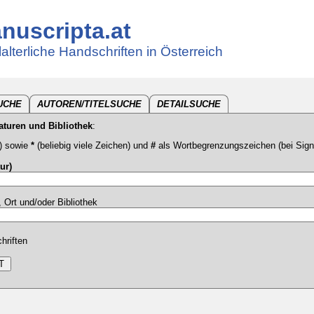
nuscripta.at
lalterliche Handschriften in Österreich
SUCHE
AUTOREN/TITELSUCHE
DETAILSUCHE
aturen und Bibliothek
:
) sowie
*
(beliebig viele Zeichen) und
#
als Wortbegrenzungszeichen (bei Sign
ur)
, Ort und/oder Bibliothek
hriften