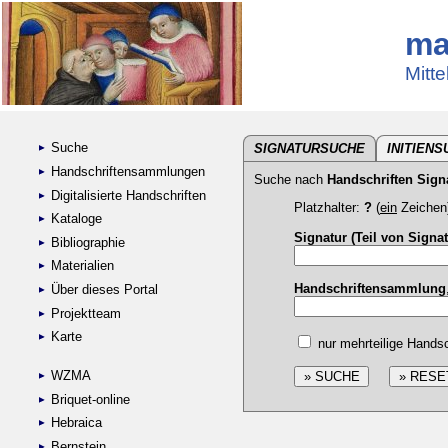
ma
Mitte
Suche
SIGNATURSUCHE
INITIEN
Handschriftensammlungen
Suche nach
Handschriften Sign
Digitalisierte Handschriften
Platzhalter:
?
(
ein
Zeichen
Kataloge
Signatur (Teil von Signat
Bibliographie
Materialien
Handschriftensammlung
Über dieses Portal
Projektteam
Karte
nur mehrteilige Handsc
WZMA
Briquet-online
Hebraica
Bernstein