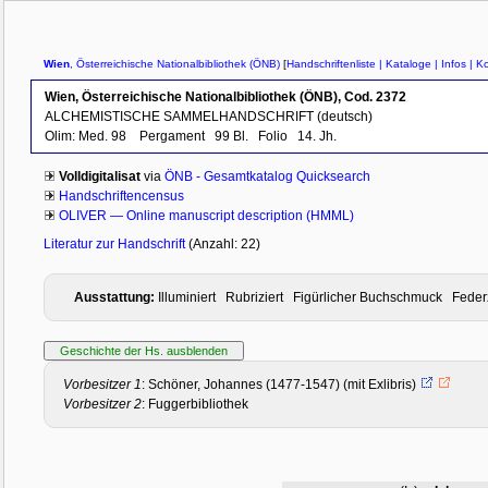
Wien
, Österreichische Nationalbibliothek (ÖNB)
[
Handschriftenliste
| Kataloge
| Infos
| Ko
Wien, Österreichische Nationalbibliothek (ÖNB), Cod. 2372
ALCHEMISTISCHE SAMMELHANDSCHRIFT (deutsch)
Olim: Med. 98
Pergament
99 Bl.
Folio
14. Jh.
Volldigitalisat
via
ÖNB - Gesamtkatalog Quicksearch
Handschriftencensus
OLIVER — Online manuscript description (HMML)
Literatur zur Handschrift
(Anzahl: 22)
Ausstattung:
Illuminiert Rubriziert Figürlicher Buchschmuck Fed
Vorbesitzer 1
: Schöner, Johannes (1477-1547) (mit Exlibris)
Vorbesitzer 2
: Fuggerbibliothek