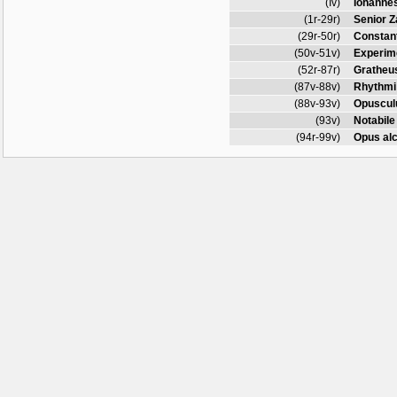
(Iv)
Iohannes
(1r-29r)
Senior Z
(29r-50r)
Constan
(50v-51v)
Experim
(52r-87r)
Gratheus
(87v-88v)
Rhythmi 
(88v-93v)
Opuscul
(93v)
Notabile
(94r-99v)
Opus al