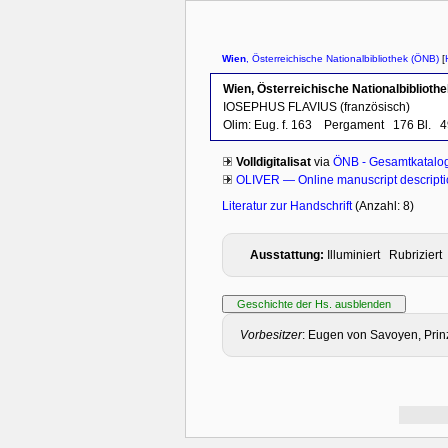
Wien
, Österreichische Nationalbibliothek (ÖNB)
[
Wien, Österreichische Nationalbiblioth
IOSEPHUS FLAVIUS (französisch)
Olim: Eug. f. 163
Pergament
176 Bl.
4
Volldigitalisat
via
ÖNB - Gesamtkatalo
OLIVER — Online manuscript descript
Literatur zur Handschrift
(Anzahl: 8)
Ausstattung:
Illuminiert Rubrizi
Vorbesitzer
: Eugen von Savoyen, Prin