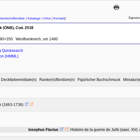
Signatu
Handschriftenliste
| Kataloge
| Infos
| Kontakt
]
ek (ÖNB), Cod. 2538
90×350
Westfrankreich, um 1480
g Quicksearch
ion (HMML)
ert Deckfarbeninitiale(n) Ranke(n)/Bordüre(n) Figürlicher Buchschmuck Mini
z (1663-1736)
Iosephus Flavius
:
Histoire de la guerre de Juifs (saec. XV).