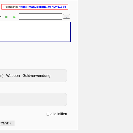
Permalink:
https://manuscripta.at/?ID=11675
r:
atur(en) Wappen Goldverwendung
alle Initien
(franz.).