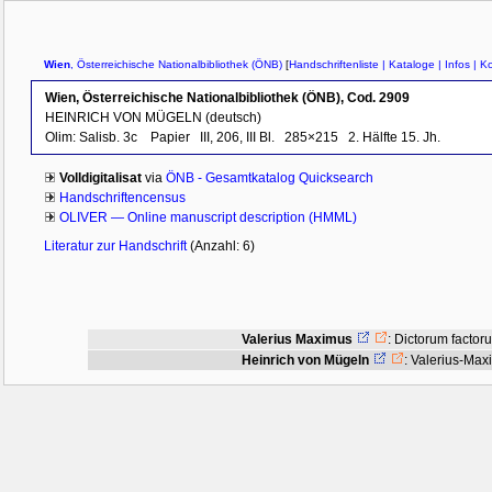
Wien
, Österreichische Nationalbibliothek (ÖNB)
[
Handschriftenliste
| Kataloge
| Infos
| Ko
Wien, Österreichische Nationalbibliothek (ÖNB), Cod. 2909
HEINRICH VON MÜGELN (deutsch)
Olim: Salisb. 3c
Papier
III, 206, III Bl.
285×215
2. Hälfte 15. Jh.
Volldigitalisat
via
ÖNB - Gesamtkatalog Quicksearch
Handschriftencensus
OLIVER — Online manuscript description (HMML)
Literatur zur Handschrift
(Anzahl: 6)
Valerius Maximus
:
Dictorum factor
Heinrich von Mügeln
:
Valerius-Max