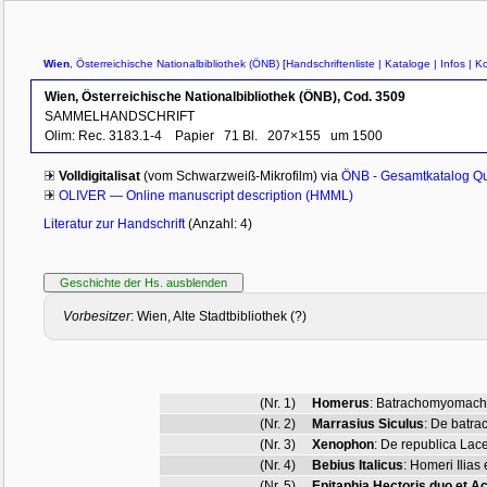
Wien
, Österreichische Nationalbibliothek (ÖNB)
[
Handschriftenliste
| Kataloge
| Infos
| Ko
Wien, Österreichische Nationalbibliothek (ÖNB), Cod. 3509
SAMMELHANDSCHRIFT
Olim: Rec. 3183.1-4
Papier
71 Bl.
207×155
um 1500
Volldigitalisat
(vom Schwarzweiß-Mikrofilm) via
ÖNB - Gesamtkatalog Q
OLIVER — Online manuscript description (HMML)
Literatur zur Handschrift
(Anzahl: 4)
Vorbesitzer
: Wien, Alte Stadtbibliothek (?)
(Nr. 1)
Homerus
:
Batrachomyomachia 
(Nr. 2)
Marrasius Siculus
:
De batra
(Nr. 3)
Xenophon
:
De republica Lace
(Nr. 4)
Bebius Italicus
:
Homeri Ilias 
(Nr. 5)
Epitaphia Hectoris duo et Ac