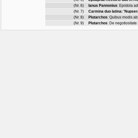
(Nr. 6)
Ianus Pannonius
:
Epistola a
(Nr. 7)
Carmina duo latina: 'Nupsera
(Nr. 8)
Plutarchos
:
Quibus modis ab 
(Nr. 9)
Plutarchos
:
De negotiositate 