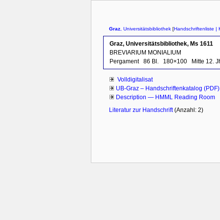
Graz
, Universitätsbibliothek
[
Handschriftenliste
| 
Graz, Universitätsbibliothek, Ms 1611
BREVIARIUM MONIALIUM
Pergament
86 Bl.
180×100
Mitte 12. J
Volldigitalisat
UB-Graz – Handschriftenkatalog (PDF)
Description — HMML Reading Room
Literatur zur Handschrift
(Anzahl: 2)