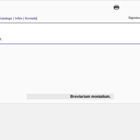
Signatu
Kataloge
| Infos
| Kontakt
]
h.
Breviarium monialium.