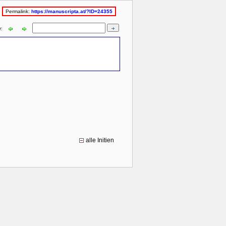
Permalink:
https://manuscripta.at/?ID=24355
r:
alle Initien