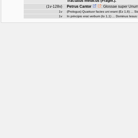
Tractatus medicus (Fragm.).
(1v-128v)
Petrus Cantor
:
Glossae super Unum 
1v
(Prologus) Quattuor facies uni erant (Ez 1,6) ... Sic
1v
In principio erat verbum (Io 1,1) ... Dominus Iesus