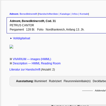
Admont
, Benediktinerstift
[
Handschriftenliste
| Kataloge
| Infos
| Kontakt
]
Admont, Benediktinerstift, Cod. 31
PETRUS CANTOR
Pergament
128 Bl.
Folio
Nordfrankreich, Anfang 13. Jh.
Volldigitalisat
VIVARIUM — images (HMML)
Description — HMML Reading Room
Literatur zur Handschrift
(Anzahl: 2)
Ausstattung:
Illuminiert Rubriziert Fleuronnéeinitiale(n) Deckfa
--------------- Addend