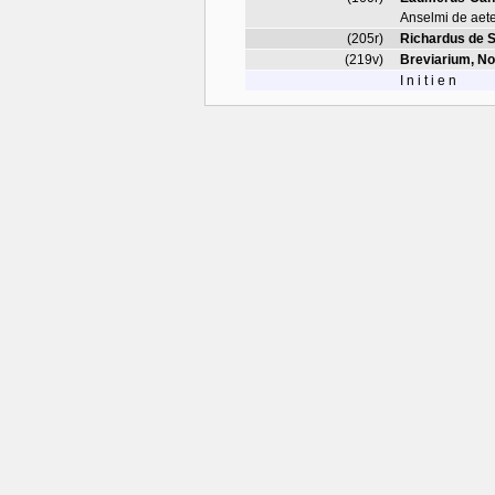
Anselmi de aete
(205r)
Richardus de S
(219v)
Breviarium, No
I n i t i e n