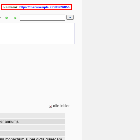
Permalink:
https://manuscripta.at/?ID=26055
r:
alle Initien
per annum).
elmum monachum super dicta quaedam