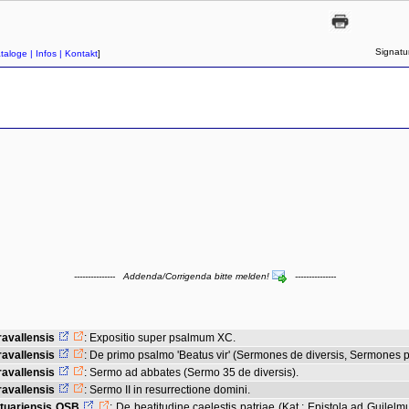
Signatu
taloge
| Infos
| Kontakt
]
--------------- Addenda/Corrigenda bitte melden!
---------------
avallensis
:
Expositio super psalmum XC.
avallensis
:
De primo psalmo 'Beatus vir' (Sermones de diversis, Sermones 
avallensis
:
Sermo ad abbates (Sermo 35 de diversis).
avallensis
:
Sermo II in resurrectione domini.
tuariensis OSB
:
De beatitudine caelestis patriae
(Kat.: Epistola ad Guil