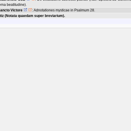
rna beatitudine)
.
ancto Victore
:
Adnotationes mysticae in Psalmum 28.
tiz (Notata quaedam super breviarium).