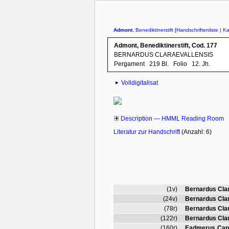
Admont
, Benediktinerstift
[
Handschriftenliste
| Ka
Admont, Benediktinerstift, Cod. 177
BERNARDUS CLARAEVALLENSIS
Pergament
219 Bl.
Folio
12. Jh.
Volldigitalisat
Description — HMML Reading Room
Literatur zur Handschrift
(Anzahl: 6)
(1v)
Bernardus Clar
(24v)
Bernardus Clar
(78r)
Bernardus Clar
(122r)
Bernardus Clar
(160r)
Eadmerus Can