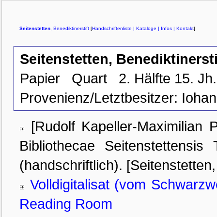
Seitenstetten
, Benediktinerstift
[
Handschriftenliste
| Kataloge
| Infos
| Kontakt
]
Seitenstetten, Benediktinersti
Papier
Quart
2. Hälfte 15. Jh.
Provenienz/Letztbesitzer:
Iohan
[Rudolf Kapeller-Maximilian 
Bibliothecae Seitenstettensis
(handschriftlich). [Seitenstetten
Volldigitalisat (vom Schwarz
Reading Room