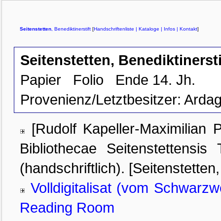
Seitenstetten
, Benediktinerstift
[
Handschriftenliste
| Kataloge
| Infos
| Kontakt
]
Seitenstetten, Benediktinersti
Papier
Folio
Ende 14. Jh.
Provenienz/Letztbesitzer:
Ardag
[Rudolf Kapeller-Maximilian 
Bibliothecae Seitenstettensis
(handschriftlich). [Seitenstetten
Volldigitalisat (vom Schwarz
Reading Room