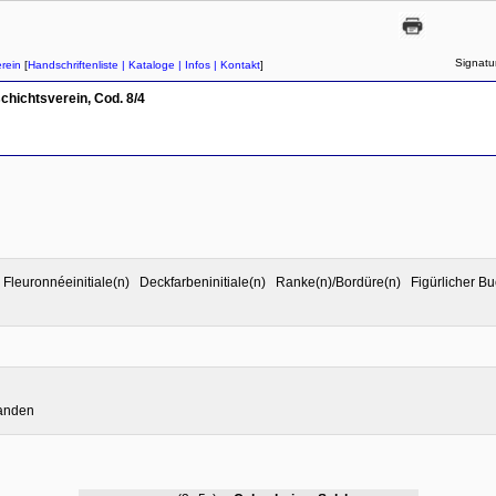
Signatu
rein
[
Handschriftenliste
| Kataloge
| Infos
| Kontakt
]
chichtsverein, Cod. 8/4
rt Fleuronnéeinitiale(n) Deckfarbeninitiale(n) Ranke(n)/Bordüre(n) Figürlic
handen