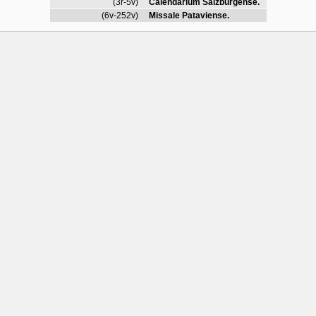
(3r-5v)
Calendarium Salzburgense.
(6v-252v)
Missale Pataviense.