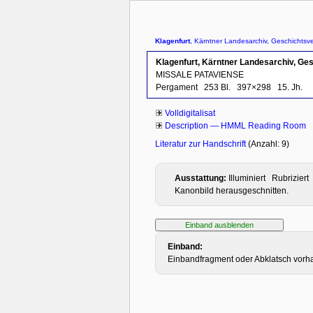
Klagenfurt
, Kärntner Landesarchiv, Geschichtsve
Klagenfurt, Kärntner Landesarchiv, Ges
MISSALE PATAVIENSE
Pergament
253 Bl.
397×298
15. Jh.
Volldigitalisat
Description — HMML Reading Room
Literatur zur Handschrift
(Anzahl: 9)
Ausstattung:
Illuminiert Rubrizie
Kanonbild herausgeschnitten.
Einband:
Einbandfragment oder Abklatsch vor