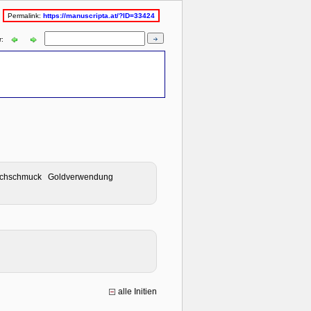
Permalink:
https://manuscripta.at/?ID=33424
r:
her Buchschmuck Goldverwendung
alle Initien