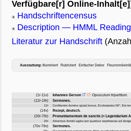
Verfügbare[r] Online-Inhalt[e]
Handschriftencensus
Description — HMML Readin
Literatur zur Handschrift
(Anzah
Ausstattung:
Illuminiert Rubriziert Einfacher Dekor Fleuronnéeini
(1r-11v)
Iohannes Gerson
:
Opusculum tripartitum.
(12r-19r)
Sermones.
12r
Confitemini domino q(uia) bonus, Ecclesiastes IIII°. Est 
(14v)
Rezept, deutsch.
(20r-70r)
Pronuntiamentum de sanctis (= Legendarium A
20r
Adventus domini agitur per quattuor septimanas ad des
(70v-79v)
Sermones.
70v
Qui manducat carnem meam. Nota quadruplicem panem