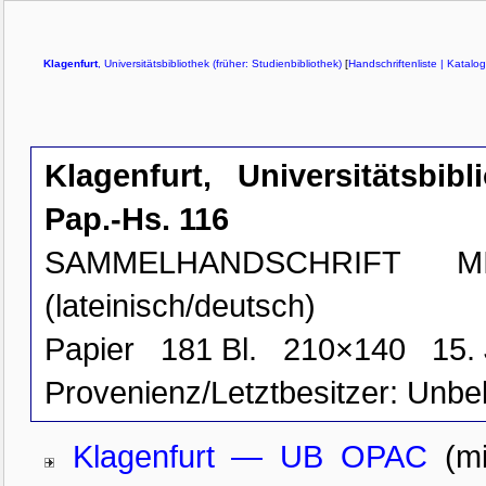
Klagenfurt
, Universitätsbibliothek (früher: Studienbibliothek)
[
Handschriftenliste
| Katalo
Klagenfurt, Universitätsbibl
Pap.-Hs. 116
SAMMELHANDSCHRIFT M
(lateinisch/deutsch)
Papier
181 Bl.
210×140
15. 
Provenienz/Letztbesitzer:
Unbe
Klagenfurt — UB OPAC
(m