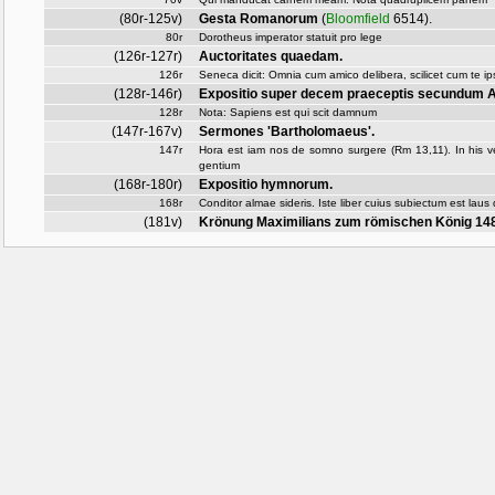
(80r-125v)
Gesta Romanorum
(
Bloomfield
6514)
.
80r
Dorotheus imperator statuit pro lege
(126r-127r)
Auctoritates quaedam.
126r
Seneca dicit: Omnia cum amico delibera, scilicet cum te ip
(128r-146r)
Expositio super decem praeceptis secundum 
128r
Nota: Sapiens est qui scit damnum
(147r-167v)
Sermones 'Bartholomaeus'.
147r
Hora est iam nos de somno surgere (Rm 13,11). In his verb
gentium
(168r-180r)
Expositio hymnorum.
168r
Conditor almae sideris. Iste liber cuius subiectum est laus 
(181v)
Krönung Maximilians zum römischen König 148