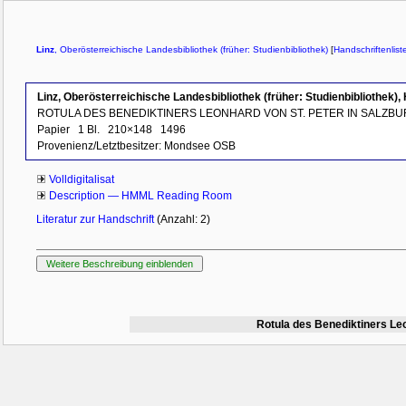
Linz
, Oberösterreichische Landesbibliothek (früher: Studienbibliothek)
[
Handschriftenlist
Linz, Oberösterreichische Landesbibliothek (früher: Studienbibliothek),
ROTULA DES BENEDIKTINERS LEONHARD VON ST. PETER IN SALZB
Papier
1 Bl.
210×148
1496
Provenienz/Letztbesitzer:
Mondsee OSB
Volldigitalisat
Description — HMML Reading Room
Literatur zur Handschrift
(Anzahl: 2)
Rotula des Benediktiners Leon