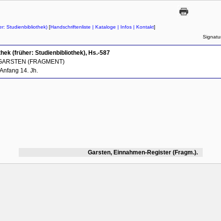
r: Studienbibliothek)
[
Handschriftenliste
| Kataloge
| Infos
| Kontakt
]
Signatu
hek (früher: Studienbibliothek), Hs.-587
 GARSTEN (FRAGMENT)
Anfang 14. Jh.
Garsten, Einnahmen-Register (Fragm.).