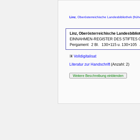
Linz
, Oberösterreichische Landesbibliothek (frühe
Linz, Oberösterreichische Landesbibliot
EINNAHMEN-REGISTER DES STIFTES
Pergament
2 Bl.
130×115 u. 130×105
Volldigitalisat
Literatur zur Handschrift
(Anzahl: 2)