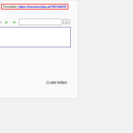
Permalink:
https://manuscripta.at/?ID=34478
r:
alle Initien