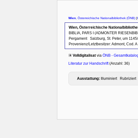
Wien
, Österreichische Nationalbibliothek (ÖNB)
[
Wien, Österreichische Nationalbibliothe
BIBLIA, PARS I (ADMONTER RIESENBIB
Pergament
Salzburg, St. Peter, um 1145
Provenienz/Letztbesitzer:
Admont, Cod. A
Volldigitalisat
via
ÖNB - Gesamtkatalo
Literatur zur Handschrift
(Anzahl: 36)
Ausstattung:
Illuminiert Rubrizie