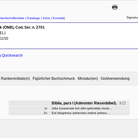
Signatu
Handschriftenliste
| Kataloge
| Infos
| Kontakt
]
k (ÖNB), Cod. Ser. n. 2701
EL)
/1150
g Quicksearch
rt Rankeninitiale(n) Figürlicher Buchschmuck Miniatur(en) Goldverwendung
Biblia, pars I (Admonter Riesenbibel).
2
1r
Urbs Iuvavensis fuit olim splendida muris...
2v
Est Isingrimus admontes ordine primus...