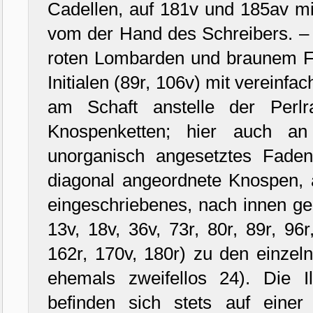
Cadellen, auf 181v und 185av mi
vom der Hand des Schreibers. – (
roten Lombarden und braunem F
Initialen (89r, 106v) mit vereinf
am Schaft anstelle der Perlr
Knospenketten; hier auch an
unorganisch angesetztes Fadenw
diagonal angeordnete Knospen, 
eingeschriebenes, nach innen geb
13v, 18v, 36v, 73r, 80r, 89r, 96r
162r, 170v, 180r) zu den einze
ehemals zweifellos 24). Die I
befinden sich stets auf eine