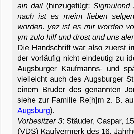
ain dail
(hinzugefügt:
Sigmu
/
ond
nach ist es meim lieben selge
worden. yez ist es mir worden v
ym zu
/
o hilf und drost und uns alen
Die Handschrift war also zuerst i
der vorläufig nicht eindeutig zu id
Augsburger Kaufmanns- und spät
vielleicht auch des Augsburger S
einem Bruder des genannten Jo
siehe zur Familie Re[h]m z. B. a
Augsburg
).
Vorbesitzer 3
: Stäuder, Caspar, 1
(VDS) Kaufvermerk des 16. Jahrhu