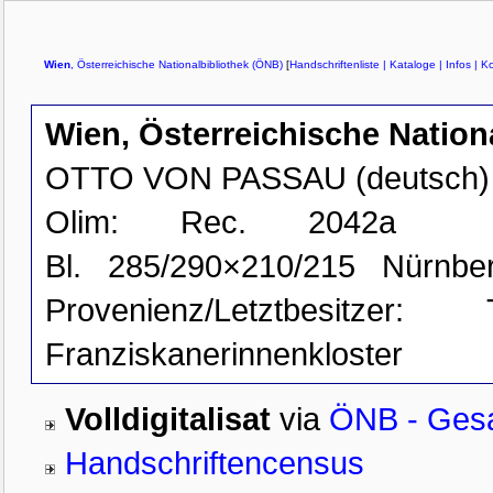
Wien
, Österreichische Nationalbibliothek (ÖNB)
[
Handschriftenliste
| Kataloge
| Infos
| Ko
Wien, Österreichische Nation
OTTO VON PASSAU (deutsch)
Olim: Rec. 2042a
Bl.
285/290×210/215
Nürnber
Provenienz/Letztbesitzer:
Franziskanerinnenkloster
Volldigitalisat
via
ÖNB - Gesa
Handschriftencensus