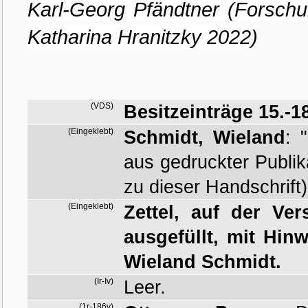
Karl-Georg Pfändtner (Forsch
Katharina Hranitzky 2022)
(VDS)
Besitzeinträge 15.-1
(Eingeklebt)
Schmidt, Wieland
:
aus gedruckter Publik
zu dieser Handschrift)
(Eingeklebt)
Zettel, auf der Ve
ausgefüllt, mit Hi
Wieland Schmidt.
(Ir-Iv)
Leer.
(1r-186v)