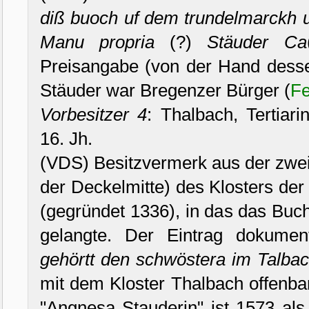
diß buoch uf dem trundelmarckh u
Manu propria
(?)
Stäuder Ca
Preisangabe (von der Hand desse
Stäuder war Bregenzer Bürger (
Fe
Vorbesitzer 4
: Thalbach, Tertiar
16. Jh.
(VDS) Besitzvermerk aus der zwei
der Deckelmitte) des Klosters der
(gegründet 1336), in das das Buc
gelangte. Der Eintrag dokumen
gehörtt den schwöstera im Talba
mit dem Kloster Thalbach offenba
"Angnesa Stauderin" ist 1573 als