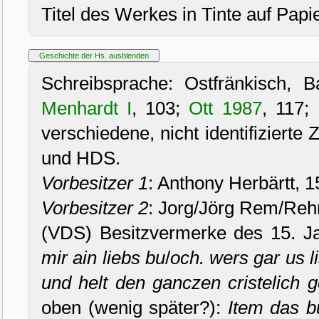
Titel des Werkes in Tinte auf Papi
Schreibsprache: Ostfränkisch,
Menhardt I
, 103;
Ott 1987
, 117;
verschiedene, nicht identifizierte
und HDS.
Vorbesitzer 1
: Anthony Herbärtt, 1
Vorbesitzer 2
: Jorg/Jörg Rem/Reh
(VDS) Besitzvermerke des 15. Ja
mir ain liebs bu
/
och. wers gar us l
und helt den ganczen cristelich g
oben (wenig später?):
Item das b