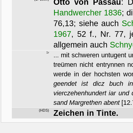
Otto von Passau
:
D
Handwercher 1836
; d
76,13; siehe auch
Sc
1967
, 52 f., Nr. 77,
allgemein auch
Schny
1r
... mit schweren untugent 
treümen nicht entrynnen no
werde in der hochsten w
geendet ist dicz buch i
vierczehenhundert iar und 
sand Margrethen abent
[12.
(HDS)
Zeichen in Tinte.