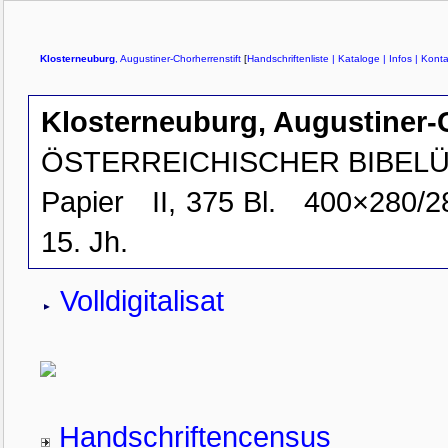
Klosterneuburg
, Augustiner-Chorherrenstift
[
Handschriftenliste
| Kataloge
| Infos
| Konta
Klosterneuburg, Augustiner-C
ÖSTERREICHISCHER BIBELÜB
Papier
II, 375 Bl.
400×280/2
15. Jh.
Volldigitalisat
Handschriftencensus