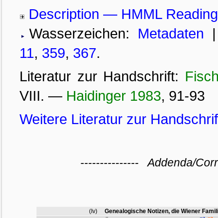
Description — HMML Readin
Wasserzeichen:
Metadaten
11
,
359
,
367
.
Literatur zur Handschrift:
Fisc
VIII.
—
Haidinger 1983
, 91-93
Weitere Literatur zur Handschri
--------------- Addenda/Cor
(Iv)
Genealogische Notizen, die Wiener Famil