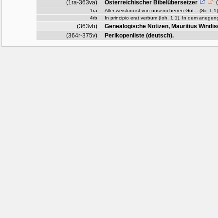
(1ra-363va)
Österreichischer Bibelübersetzer
:
1ra
Aller weistum ist von unserm herren Got... (Sir. 1,
4rb
In principio erat verbum (Ioh. 1,1). In dem anegen
(363vb)
Genealogische Notizen, Mauritius Windisc
(364r-375v)
Perikopenliste (deutsch).