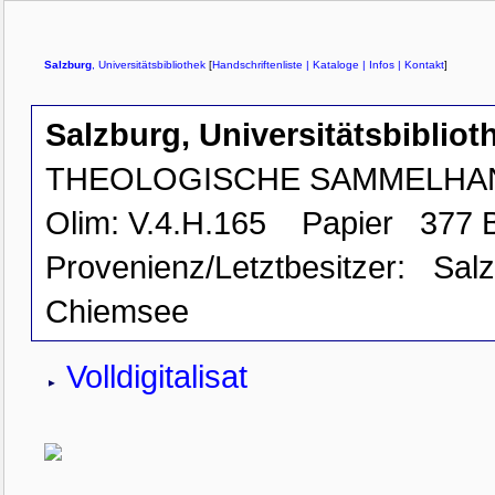
Salzburg
, Universitätsbibliothek
[
Handschriftenliste
| Kataloge
| Infos
| Kontakt
]
Salzburg, Universitätsbiblioth
THEOLOGISCHE SAMMELHA
Olim: V.4.H.165
Papier
377 B
Provenienz/Letztbesitzer:
Sal
Chiemsee
Volldigitalisat