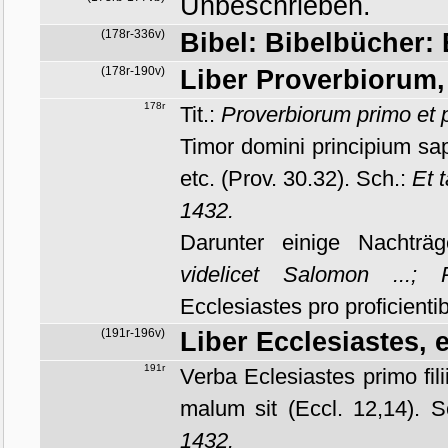
Unbeschrieben.
(178r-336v)
Bibel: Bibelbücher: 
(178r-190v)
Liber Proverbiorum,
178r
Tit.:
Proverbiorum primo et 
Timor domini principium sap
etc. (Prov. 30.32). Sch.:
Et 
1432.
Darunter einige Nachträ
videlicet Salomon ...;
Ecclesiastes pro proficientib
(191r-196v)
Liber Ecclesiastes, 
191r
Verba Eclesiastes primo filii
malum sit (Eccl. 12,14). 
1432.