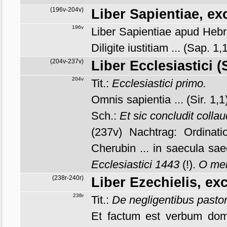
(196v-204v)
Liber Sapientiae, ex
196v
Liber Sapientiae apud Hebr
Diligite iustitiam ... (Sap. 1,
(204v-237v)
Liber Ecclesiastici (
204v
Tit.:
Ecclesiastici primo.
Omnis sapientia ... (Sir. 1,1
Sch.:
Et sic concludit coll
(237v) Nachtrag: Ordinati
Cherubin ... in saecula sa
Ecclesiastici 1443
(!).
O me
(238r-240r)
Liber Ezechielis, exc
238r
Tit.:
De negligentibus pastor
Et factum est verbum domin