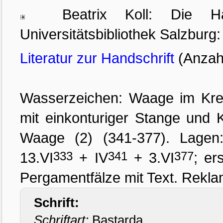
Beatrix Koll: Die Hands
Universitätsbibliothek Salzburg
Literatur zur Handschrift
(Anzahl
Wasserzeichen: Waage im Kreis
mit einkonturiger Stange und 
Waage (2) (341-377). Lagen:
13.VI
333
+ IV
341
+ 3.VI
377
; er
Pergamentfälze mit Text. Rekla
Schrift:
Schriftart:
Bastarda