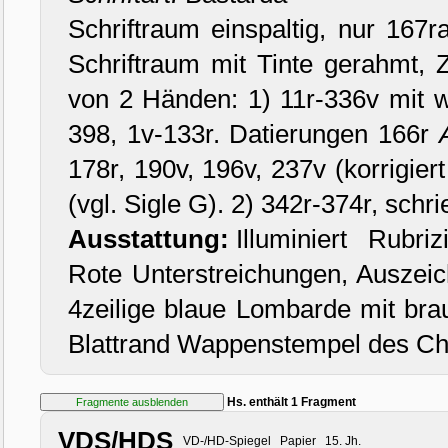
Schriftraum einspaltig, nur 167r
Schriftraum mit Tinte gerahmt, Z
von 2 Händen: 1) 11r-336v mit 
398, 1v-133r. Datierungen 166r
178r, 190v, 196v, 237v (korrigie
(vgl. Sigle G). 2) 342r-374r, schr
Ausstattung:
Illuminiert Rubri
Rote Unterstreichungen, Auszeic
4zeilige blaue Lombarde mit br
Blattrand Wappenstempel des Ch
Hs. enthält 1 Fragment
VDS/HDS
VD-/HD-Spiegel Papier 15. Jh.