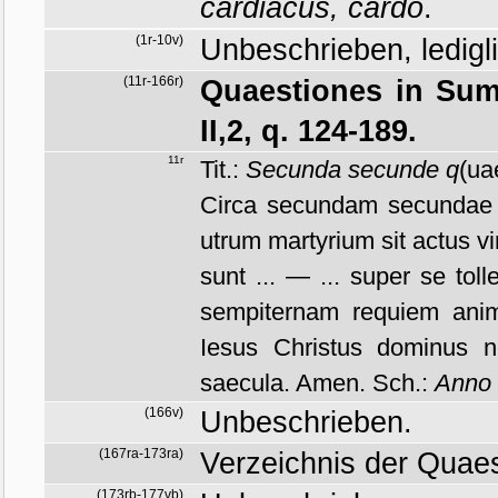
cardiacus, cardo
.
(1r-10v)
Unbeschrieben, ledigli
(11r-166r)
Quaestiones in Su
II,2, q. 124-189.
11r
Tit.:
Secunda secunde q
(ua
Circa secundam secundae 
utrum martyrium sit actus v
sunt ... — ... super se toll
sempiternam requiem ani
Iesus Christus dominus n
saecula. Amen. Sch.:
Anno d
(166v)
Unbeschrieben.
(167ra-173ra)
Verzeichnis der Quaes
(173rb-177vb)