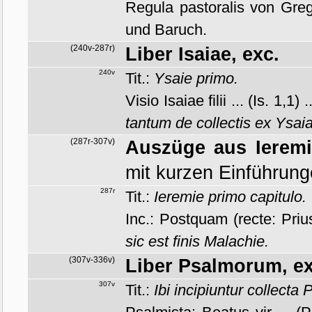
Regula pastoralis von Gre
und Baruch.
(240v-287r)
Liber Isaiae, exc.
240v
Tit.:
Ysaie primo.
Visio Isaiae filii ... (Is. 1,1
tantum de collectis ex Ysai
(287r-307v)
Auszüge aus Ieremi
mit kurzen Einführung
287r
Tit.:
Ieremie primo capitulo.
Inc.: Postquam (recte: Priu
sic est finis Malachie.
(307v-336v)
Liber Psalmorum, ex
307v
Tit.:
Ibi incipiuntur collecta