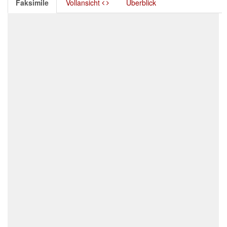
Faksimile
Vollansicht
Überblick