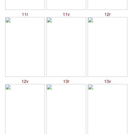
11r
11v
12r
12v
13r
13v