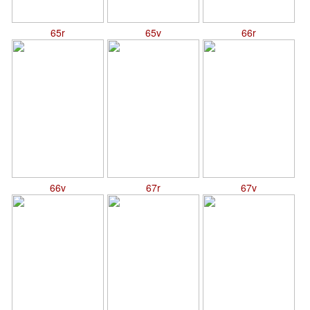
65r
65v
66r
66v
67r
67v