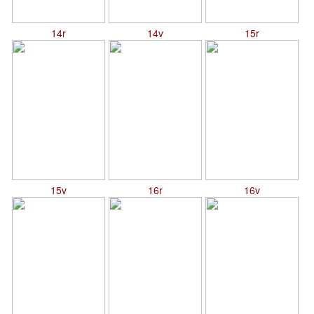
14r
14v
15r
15v
16r
16v