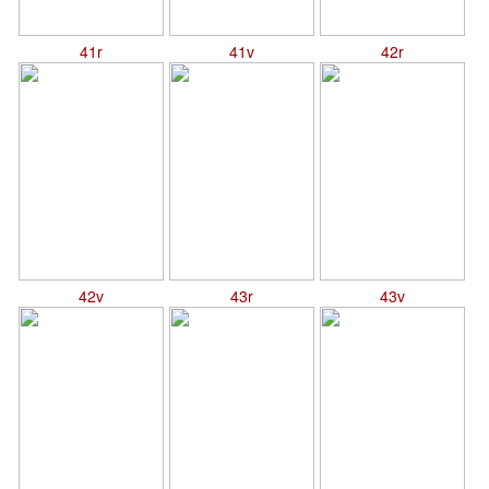
41r
41v
42r
42v
43r
43v