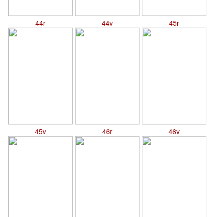
44r
44v
45r
45v
46r
46v