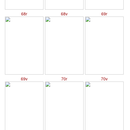
68r
68v
69r
69v
70r
70v