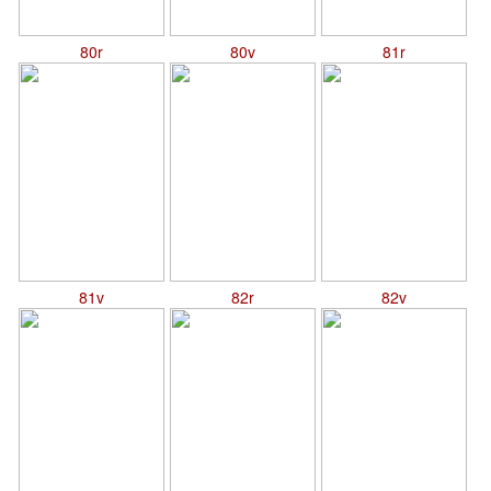
80r
80v
81r
81v
82r
82v