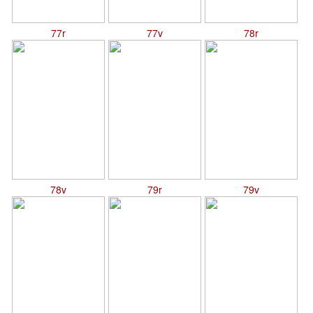
77r
77v
78r
78v
79r
79v