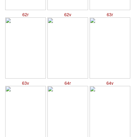
62r
62v
63r
63v
64r
64v