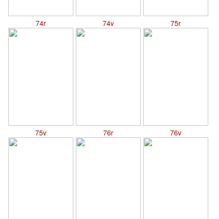
74r
74v
75r
75v
76r
76v