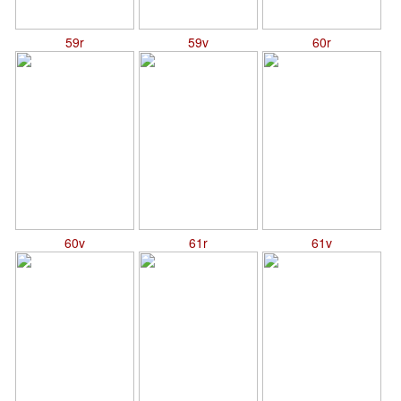
59r
59v
60r
60v
61r
61v