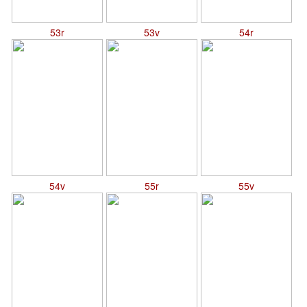
53r
53v
54r
54v
55r
55v