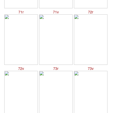
71r
71v
72r
72v
73r
73v