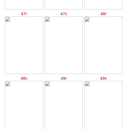
47r
47v
48r
48v
49r
49v