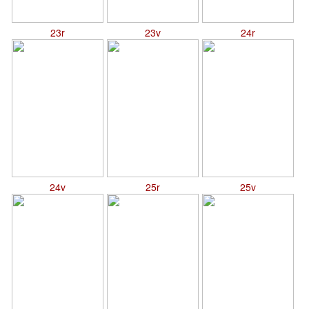
23r
23v
24r
24v
25r
25v