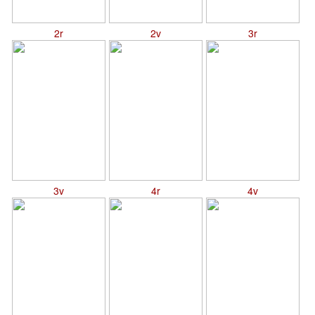
2r
2v
3r
3v
4r
4v