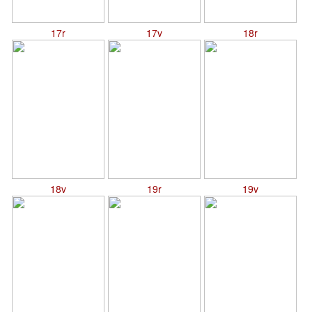
17r
17v
18r
18v
19r
19v