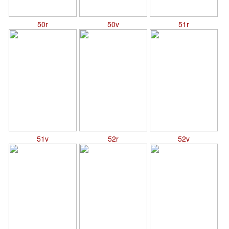
50r
50v
51r
51v
52r
52v