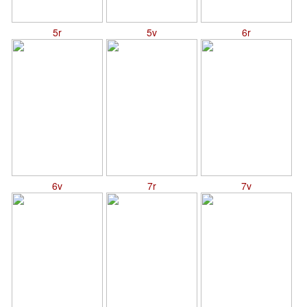
5r
5v
6r
6v
7r
7v