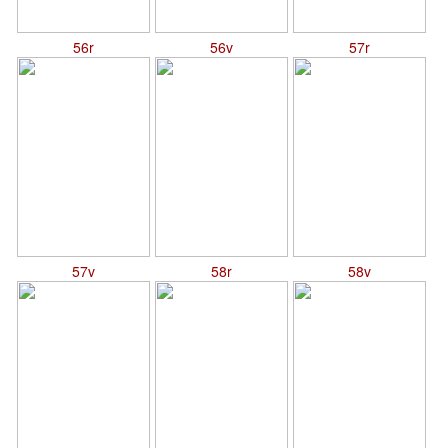
56r
56v
57r
57v
58r
58v