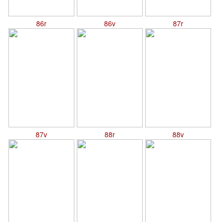
86r
86v
87r
87v
88r
88v