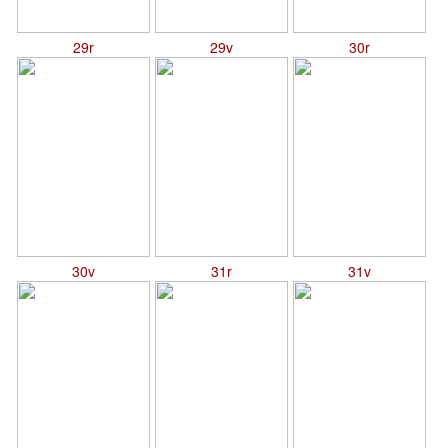
29r
29v
30r
30v
31r
31v