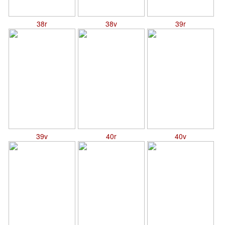
38r
38v
39r
39v
40r
40v