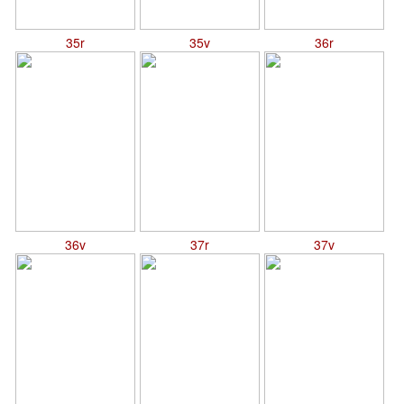
35r
35v
36r
36v
37r
37v