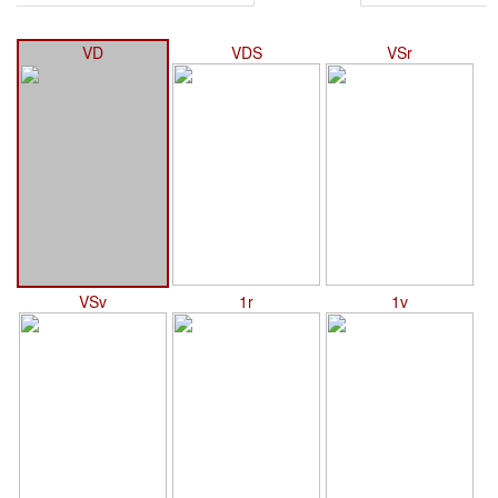
VD
VDS
VSr
VSv
1r
1v