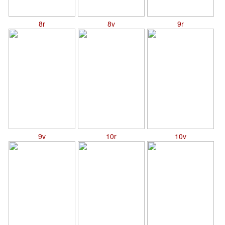
8r
8v
9r
9v
10r
10v