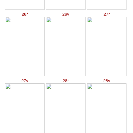
26r
26v
27r
27v
28r
28v