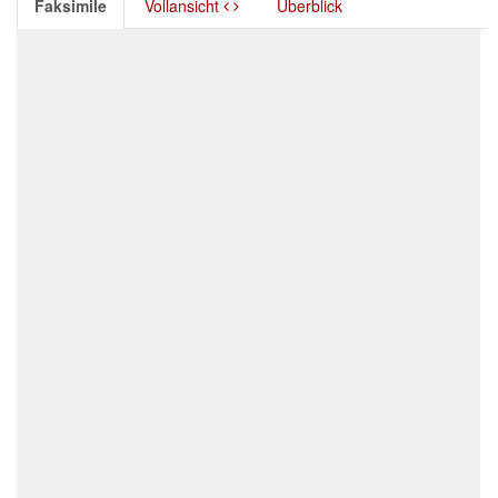
Faksimile
Vollansicht
Überblick