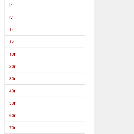
Ir
Iv
1r
1v
10r
20r
30r
40r
50r
60r
70r