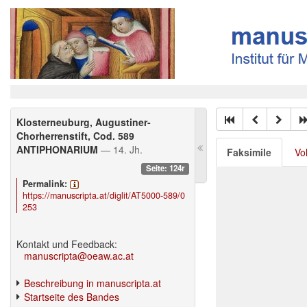
Klosterneuburg, Augustiner-
Chorherrenstift, Cod. 589
ANTIPHONARIUM
— 14. Jh.
Faksimile
Vo
Seite: 124r
Permalink:
https://manuscripta.at/diglit/AT5000-589/0
253
Kontakt und Feedback:
manuscripta@oeaw.ac.at
Beschreibung in manuscripta.at
Startseite des Bandes