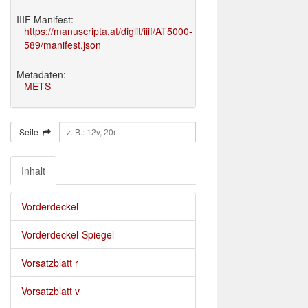
IIIF Manifest:
https://manuscripta.at/diglit/iiif/AT5000-
589/manifest.json
Metadaten:
METS
Seite
Inhalt
Vorderdeckel
Vorderdeckel-Spiegel
Vorsatzblatt r
Vorsatzblatt v