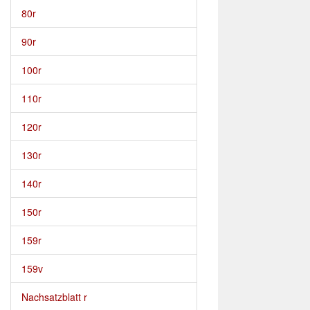
80r
90r
100r
110r
120r
130r
140r
150r
159r
159v
Nachsatzblatt r