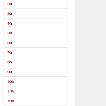
20r
30r
40r
50r
60r
70r
80r
90r
100r
110r
120r