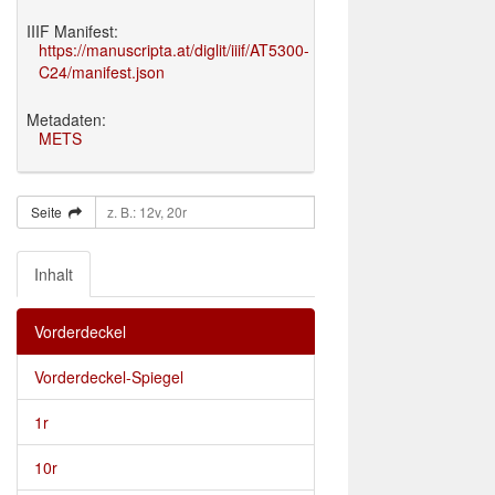
IIIF Manifest:
https://manuscripta.at/diglit/iiif/AT5300-
C24/manifest.json
Metadaten:
METS
Seite
Inhalt
Vorderdeckel
Vorderdeckel-Spiegel
1r
10r