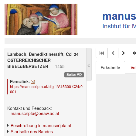
Lambach, Benediktinerstift, Ccl 24
ÖSTERREICHISCHER
BIBELüBERSETZER
— 1455
Faksimile
Vo
Seite: VD
Permalink:
https://manuscripta.at/diglit/AT5300-C24/0
001
Kontakt und Feedback:
manuscripta@oeaw.ac.at
Beschreibung in manuscripta.at
Startseite des Bandes