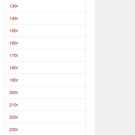
130r
140r
150r
160r
170r
180r
190r
200r
210r
220r
230r