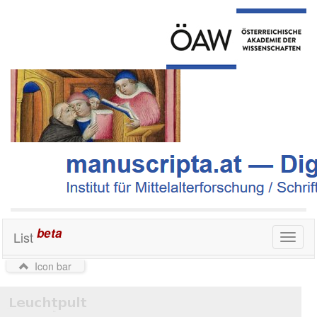
beta
List
Toggl
naviga
Icon bar