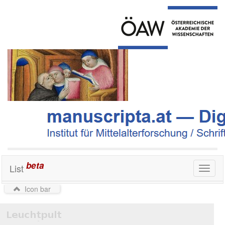
beta
List
Toggl
naviga
Icon bar