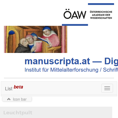
beta
List
Toggl
naviga
Icon bar