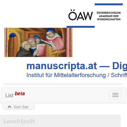
beta
List
Toggl
naviga
Icon bar