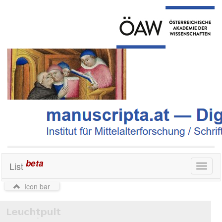
beta
List
Toggl
naviga
Icon bar