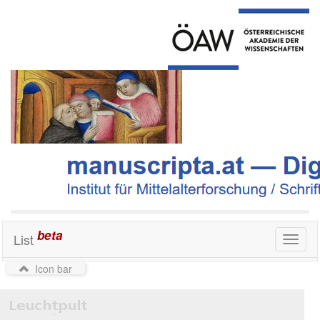
beta
List
Toggl
naviga
Icon bar