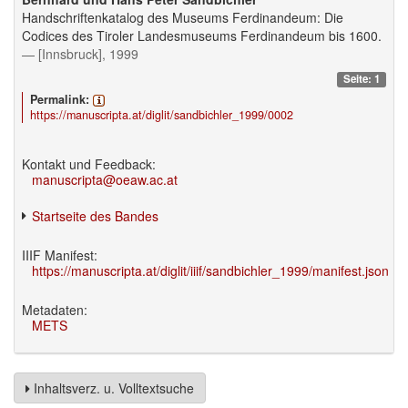
Handschriftenkatalog des Museums Ferdinandeum: Die
Codices des Tiroler Landesmuseums Ferdinandeum bis 1600.
— [Innsbruck], 1999
Seite: 1
Permalink:
https://manuscripta.at/diglit/sandbichler_1999/0002
Kontakt und Feedback:
manuscripta@oeaw.ac.at
Startseite des Bandes
IIIF Manifest:
https://manuscripta.at/diglit/iiif/sandbichler_1999/manifest.json
Metadaten:
METS
Inhaltsverz. u. Volltextsuche