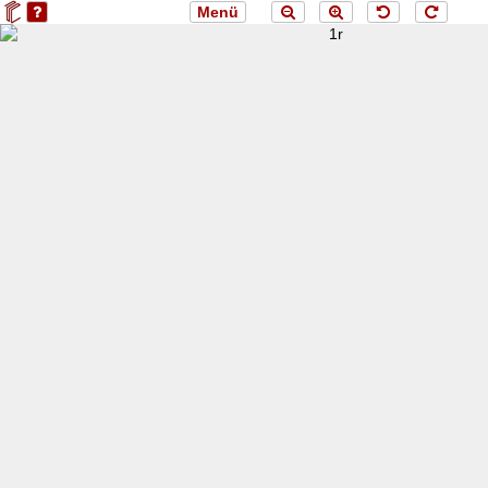
Menü
loading 1r...