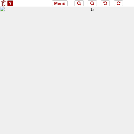
Menü
loading 1r...