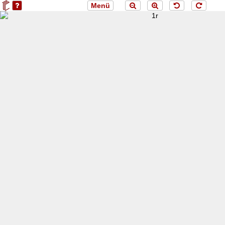
Menü
loading 1r...