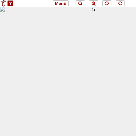
Menü
loading 1r...