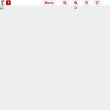
Menü
loading 1r...