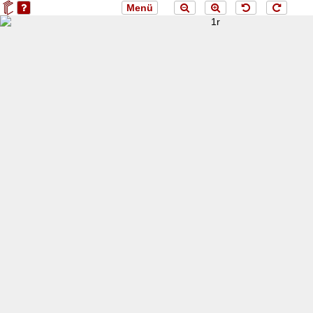
Menü
loading 1r...