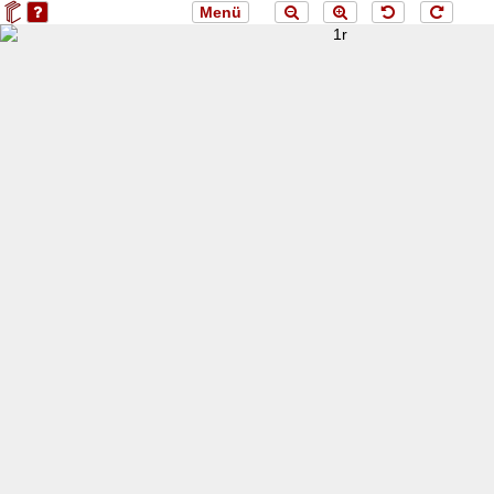
Menü
loading 1r...