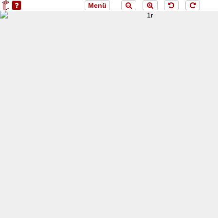
Menü
loading 1r...