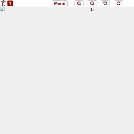
Menü
loading 1r...