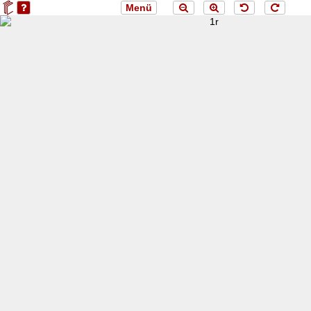
Menü
loading 1r...