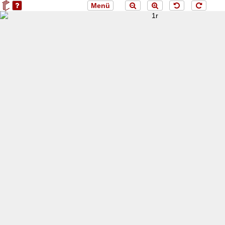
Menü
loading 1r...