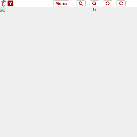
Menü
loading 1r...