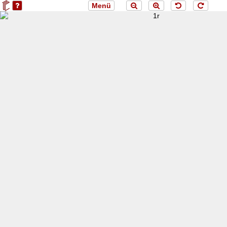
Menü
loading 1r...