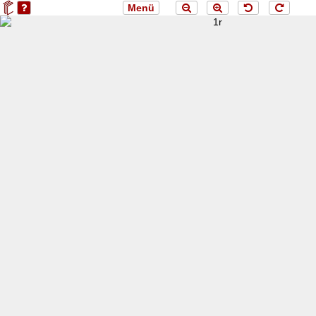
Menü
loading 1r...