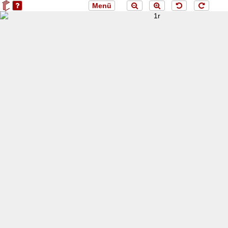
Menü
loading 1r...