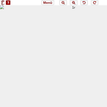
Menü
loading 1r...