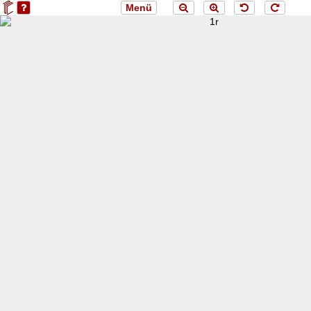
Menü
loading 1r...