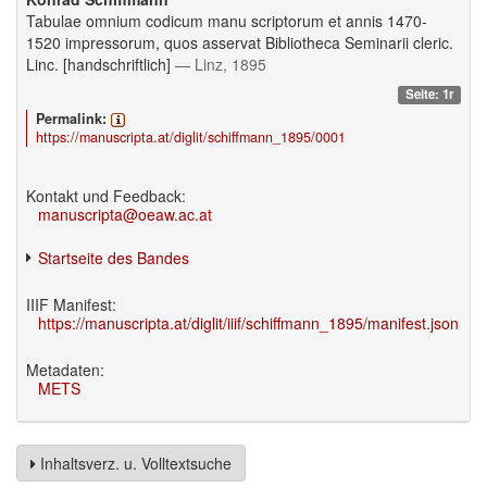
Tabulae omnium codicum manu scriptorum et annis 1470-
1520 impressorum, quos asservat Bibliotheca Seminarii cleric.
Linc. [handschriftlich]
— Linz, 1895
Seite: 1r
Permalink:
https://manuscripta.at/diglit/schiffmann_1895/0001
Kontakt und Feedback:
manuscripta@oeaw.ac.at
Startseite des Bandes
IIIF Manifest:
https://manuscripta.at/diglit/iiif/schiffmann_1895/manifest.json
Metadaten:
METS
Inhaltsverz. u. Volltextsuche