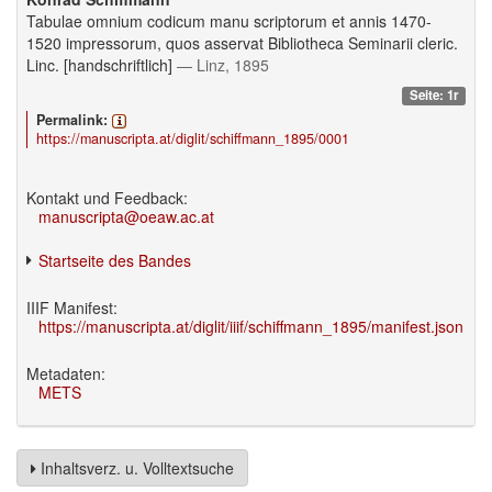
Tabulae omnium codicum manu scriptorum et annis 1470-
1520 impressorum, quos asservat Bibliotheca Seminarii cleric.
Linc. [handschriftlich]
— Linz, 1895
Seite: 1r
Permalink:
https://manuscripta.at/diglit/schiffmann_1895/0001
Kontakt und Feedback:
manuscripta@oeaw.ac.at
Startseite des Bandes
IIIF Manifest:
https://manuscripta.at/diglit/iiif/schiffmann_1895/manifest.json
Metadaten:
METS
Inhaltsverz. u. Volltextsuche